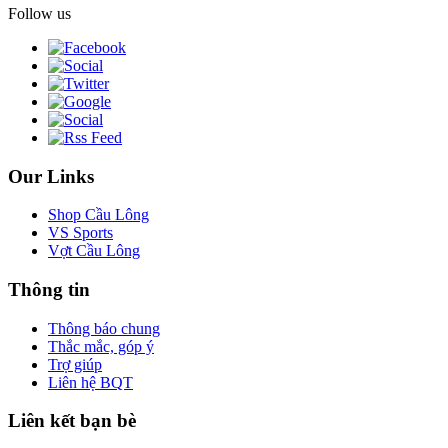
Follow us
Our Links
Shop Cầu Lông
VS Sports
Vợt Cầu Lông
Thông tin
Thông báo chung
Thắc mắc, góp ý
Trợ giúp
Liên hệ BQT
Liên kết bạn bè