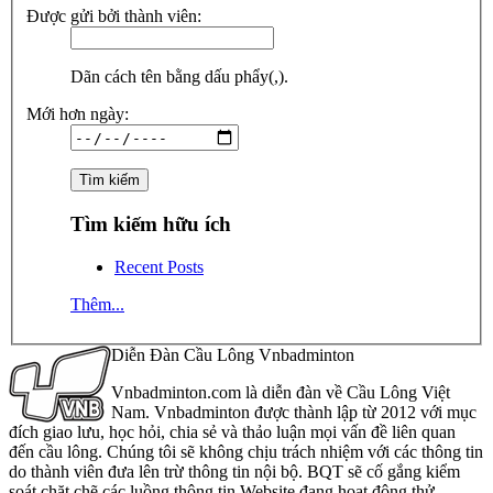
Được gửi bởi thành viên:
Dãn cách tên bằng dấu phẩy(,).
Mới hơn ngày:
Tìm kiếm hữu ích
Recent Posts
Thêm...
Diễn Đàn Cầu Lông Vnbadminton
Vnbadminton.com là diễn đàn về Cầu Lông Việt
Nam. Vnbadminton được thành lập từ 2012 với mục
đích giao lưu, học hỏi, chia sẻ và thảo luận mọi vấn đề liên quan
đến cầu lông. Chúng tôi sẽ không chịu trách nhiệm với các thông tin
do thành viên đưa lên trừ thông tin nội bộ. BQT sẽ cố gắng kiểm
soát chặt chẽ các luồng thông tin Website đang hoạt động thử