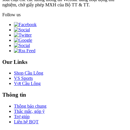
nghiệm, chờ giấy phép MXH của Bộ TT & TT.
Follow us
Our Links
Shop Cầu Lông
VS Sports
Vợt Cầu Lông
Thông tin
Thông báo chung
Thắc mắc, góp ý
Trợ giúp
Liên hệ BQT