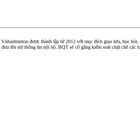
badminton được thành lập từ 2012 với mục đích giao lưu, học hỏi, ch
n đưa lên trừ thông tin nội bộ. BQT sẽ cố gắng kiểm soát chặt chẽ các