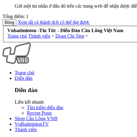
Gửi một tin nhắn ở đâu đó trên các trang web để nhận được điề
Tổng điểm: 1
Xem tất cả thành tích có thể đạt được
Vnbadminton -Tin Tức - Diễn Đàn Cầu Lông Việt Nam
Trang chủ
Thành viên
>
Doan Chi Tien
>
Trang chủ
Diễn đàn
Diễn đàn
Liên kết nhanh
Tìm kiếm diễn đàn
Recent Posts
Shop Cầu Lông VNB
VnBadmintonTV
Thành viên