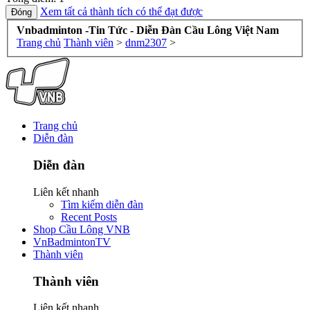
Xem tất cả thành tích có thể đạt được
Vnbadminton -Tin Tức - Diễn Đàn Cầu Lông Việt Nam
Trang chủ
Thành viên
>
dnm2307
>
Trang chủ
Diễn đàn
Diễn đàn
Liên kết nhanh
Tìm kiếm diễn đàn
Recent Posts
Shop Cầu Lông VNB
VnBadmintonTV
Thành viên
Thành viên
Liên kết nhanh