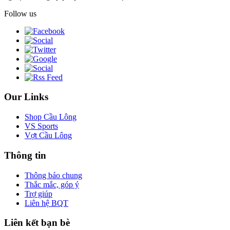
Follow us
Our Links
Shop Cầu Lông
VS Sports
Vợt Cầu Lông
Thông tin
Thông báo chung
Thắc mắc, góp ý
Trợ giúp
Liên hệ BQT
Liên kết bạn bè