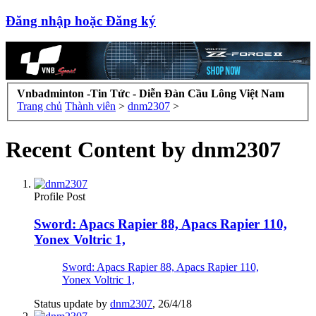
Đăng nhập hoặc Đăng ký
Vnbadminton -Tin Tức - Diễn Đàn Cầu Lông Việt Nam
Trang chủ
Thành viên
>
dnm2307
>
Recent Content by dnm2307
Profile Post
Sword: Apacs Rapier 88, Apacs Rapier 110,
Yonex Voltric 1,
Sword: Apacs Rapier 88, Apacs Rapier 110,
Yonex Voltric 1,
Status update by
dnm2307
,
26/4/18