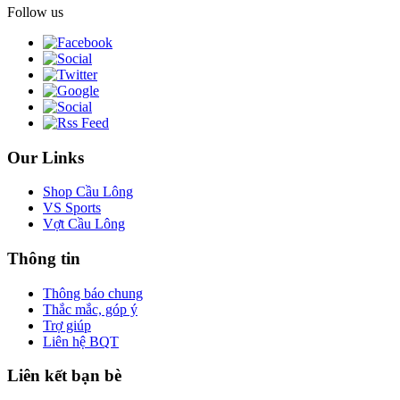
Follow us
Our Links
Shop Cầu Lông
VS Sports
Vợt Cầu Lông
Thông tin
Thông báo chung
Thắc mắc, góp ý
Trợ giúp
Liên hệ BQT
Liên kết bạn bè