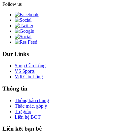
Follow us
Our Links
Shop Cầu Lông
VS Sports
Vợt Cầu Lông
Thông tin
Thông báo chung
Thắc mắc, góp ý
Trợ giúp
Liên hệ BQT
Liên kết bạn bè