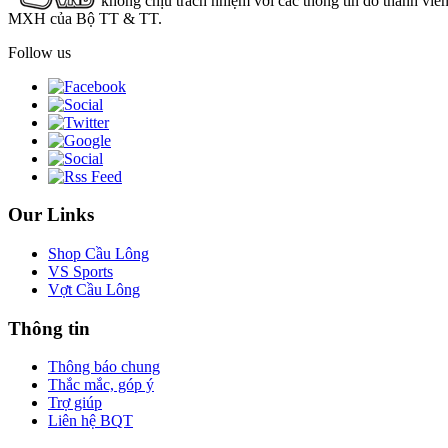
không chịu trách nhiệm với các thông tin do thành viê
MXH của Bộ TT & TT.
Follow us
Our Links
Shop Cầu Lông
VS Sports
Vợt Cầu Lông
Thông tin
Thông báo chung
Thắc mắc, góp ý
Trợ giúp
Liên hệ BQT