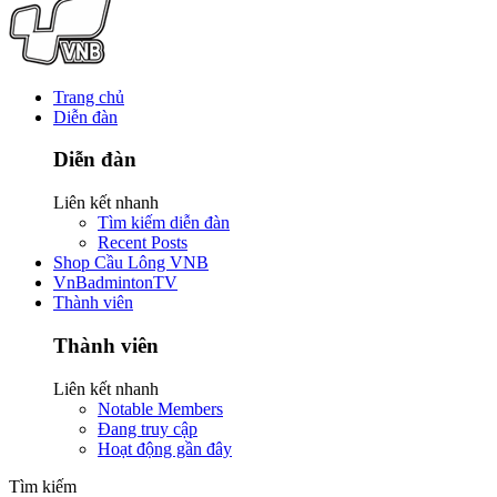
Trang chủ
Diễn đàn
Diễn đàn
Liên kết nhanh
Tìm kiếm diễn đàn
Recent Posts
Shop Cầu Lông VNB
VnBadmintonTV
Thành viên
Thành viên
Liên kết nhanh
Notable Members
Đang truy cập
Hoạt động gần đây
Tìm kiếm