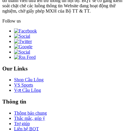
do thành viên đưa lên trừ thông tin nội bộ. BQT sẽ cố gắng kiểm
soát chặt chẽ các luồng thông tin Website đang hoạt động thử
nghiệm, chờ giấy phép MXH của Bộ TT & TT.
Follow us
Our Links
Shop Cầu Lông
VS Sports
Vợt Cầu Lông
Thông tin
Thông báo chung
Thắc mắc, góp ý
Trợ giúp
Liên hệ BQT