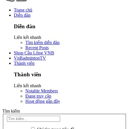
Trang chủ
Diễn đàn
Diễn đàn
Liên kết nhanh
Tìm kiếm diễn đàn
Recent Posts
Shop Cầu Lông VNB
VnBadmintonTV
Thành viên
Thành viên
Liên kết nhanh
Notable Members
Đang truy cập
Hoạt động gần đây
Tìm kiếm