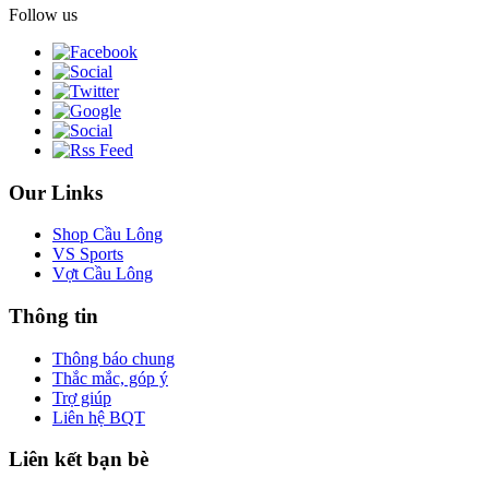
Follow us
Our Links
Shop Cầu Lông
VS Sports
Vợt Cầu Lông
Thông tin
Thông báo chung
Thắc mắc, góp ý
Trợ giúp
Liên hệ BQT
Liên kết bạn bè