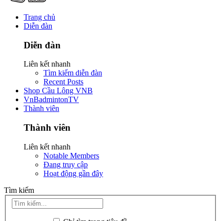
Trang chủ
Diễn đàn
Diễn đàn
Liên kết nhanh
Tìm kiếm diễn đàn
Recent Posts
Shop Cầu Lông VNB
VnBadmintonTV
Thành viên
Thành viên
Liên kết nhanh
Notable Members
Đang truy cập
Hoạt động gần đây
Tìm kiếm