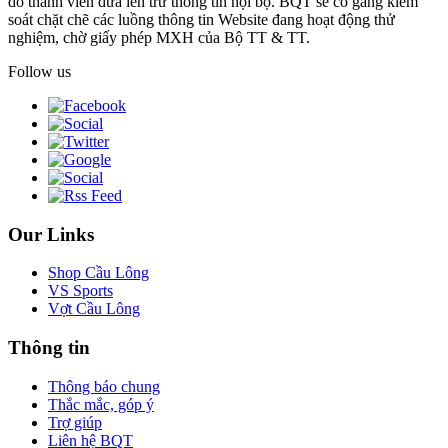
do thành viên đưa lên trừ thông tin nội bộ. BQT sẽ cố gắng kiểm
soát chặt chẽ các luồng thông tin Website đang hoạt động thử
nghiệm, chờ giấy phép MXH của Bộ TT & TT.
Follow us
Our Links
Shop Cầu Lông
VS Sports
Vợt Cầu Lông
Thông tin
Thông báo chung
Thắc mắc, góp ý
Trợ giúp
Liên hệ BQT