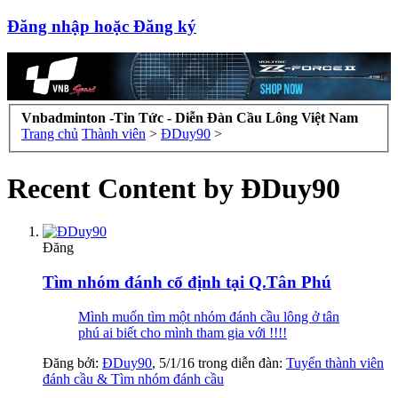
Đăng nhập hoặc Đăng ký
Vnbadminton -Tin Tức - Diễn Đàn Cầu Lông Việt Nam
Trang chủ
Thành viên
>
ĐDuy90
>
Recent Content by ĐDuy90
Đăng
Tìm nhóm đánh cố định tại Q.Tân Phú
Mình muốn tìm một nhóm đánh cầu lông ở tân
phú ai biết cho mình tham gia với !!!!
Đăng bởi:
ĐDuy90
,
5/1/16
trong diễn đàn:
Tuyển thành viên
đánh cầu & Tìm nhóm đánh cầu