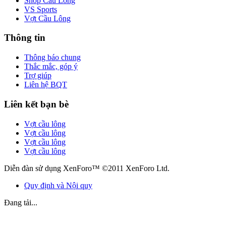
Shop Cầu Lông
VS Sports
Vợt Cầu Lông
Thông tin
Thông báo chung
Thắc mắc, góp ý
Trợ giúp
Liên hệ BQT
Liên kết bạn bè
Vợt cầu lông
Vợt cầu lông
Vợt cầu lông
Vợt cầu lông
Diễn đàn sử dụng XenForo™ ©2011 XenForo Ltd.
Quy định và Nội quy
Đang tải...