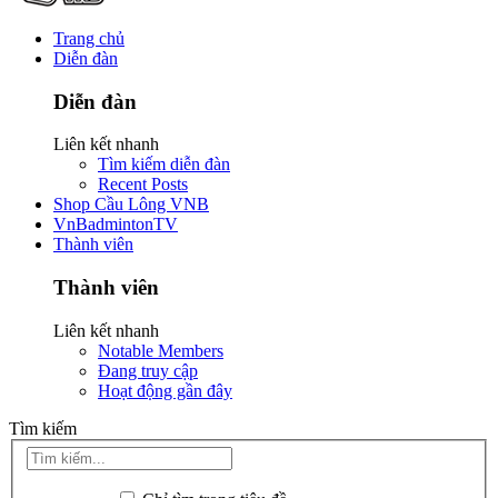
Trang chủ
Diễn đàn
Diễn đàn
Liên kết nhanh
Tìm kiếm diễn đàn
Recent Posts
Shop Cầu Lông VNB
VnBadmintonTV
Thành viên
Thành viên
Liên kết nhanh
Notable Members
Đang truy cập
Hoạt động gần đây
Tìm kiếm