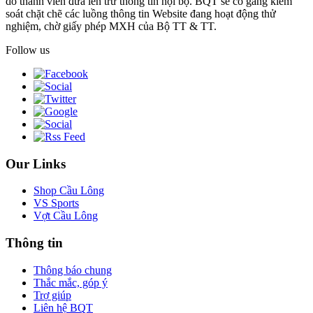
do thành viên đưa lên trừ thông tin nội bộ. BQT sẽ cố gắng kiểm
soát chặt chẽ các luồng thông tin Website đang hoạt động thử
nghiệm, chờ giấy phép MXH của Bộ TT & TT.
Follow us
Our Links
Shop Cầu Lông
VS Sports
Vợt Cầu Lông
Thông tin
Thông báo chung
Thắc mắc, góp ý
Trợ giúp
Liên hệ BQT