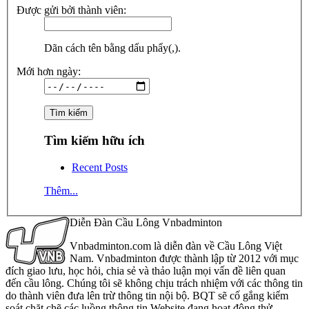
Được gửi bởi thành viên:
Dãn cách tên bằng dấu phẩy(,).
Mới hơn ngày:
Tìm kiếm hữu ích
Recent Posts
Thêm...
Diễn Đàn Cầu Lông Vnbadminton
Vnbadminton.com là diễn đàn về Cầu Lông Việt
Nam. Vnbadminton được thành lập từ 2012 với mục
đích giao lưu, học hỏi, chia sẻ và thảo luận mọi vấn đề liên quan
đến cầu lông. Chúng tôi sẽ không chịu trách nhiệm với các thông tin
do thành viên đưa lên trừ thông tin nội bộ. BQT sẽ cố gắng kiểm
soát chặt chẽ các luồng thông tin Website đang hoạt động thử