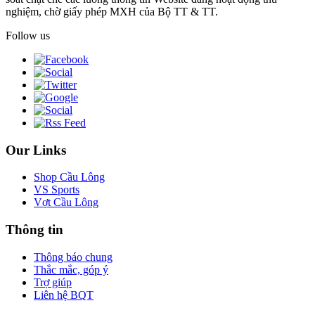
nghiệm, chờ giấy phép MXH của Bộ TT & TT.
Follow us
Our Links
Shop Cầu Lông
VS Sports
Vợt Cầu Lông
Thông tin
Thông báo chung
Thắc mắc, góp ý
Trợ giúp
Liên hệ BQT