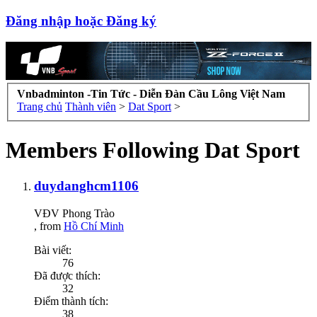
Đăng nhập hoặc Đăng ký
Vnbadminton -Tin Tức - Diễn Đàn Cầu Lông Việt Nam
Trang chủ
Thành viên
>
Dat Sport
>
Members Following Dat Sport
duydanghcm1106
VĐV Phong Trào
,
from
Hồ Chí Minh
Bài viết:
76
Đã được thích:
32
Điểm thành tích:
38