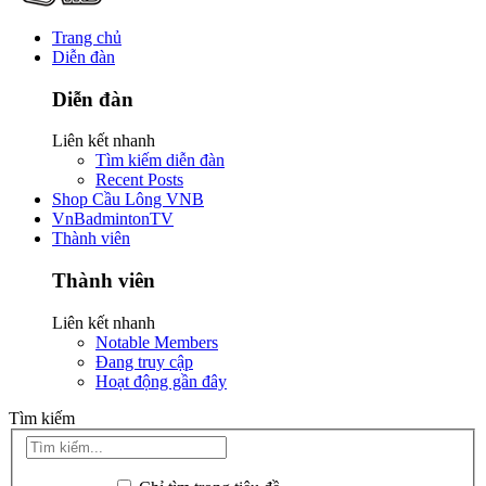
Trang chủ
Diễn đàn
Diễn đàn
Liên kết nhanh
Tìm kiếm diễn đàn
Recent Posts
Shop Cầu Lông VNB
VnBadmintonTV
Thành viên
Thành viên
Liên kết nhanh
Notable Members
Đang truy cập
Hoạt động gần đây
Tìm kiếm