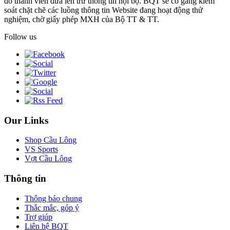
do thành viên đưa lên trừ thông tin nội bộ. BQT sẽ cố gắng kiểm
soát chặt chẽ các luồng thông tin Website đang hoạt động thử
nghiệm, chờ giấy phép MXH của Bộ TT & TT.
Follow us
Our Links
Shop Cầu Lông
VS Sports
Vợt Cầu Lông
Thông tin
Thông báo chung
Thắc mắc, góp ý
Trợ giúp
Liên hệ BQT