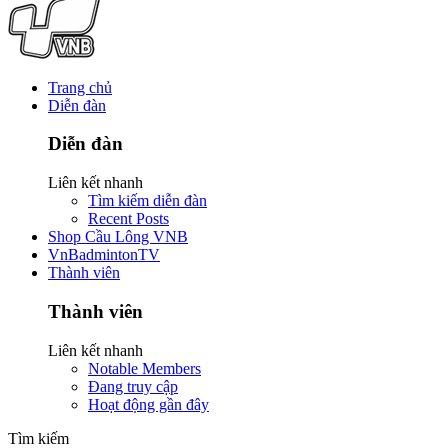
Trang chủ
Diễn đàn
Diễn đàn
Liên kết nhanh
Tìm kiếm diễn đàn
Recent Posts
Shop Cầu Lông VNB
VnBadmintonTV
Thành viên
Thành viên
Liên kết nhanh
Notable Members
Đang truy cập
Hoạt động gần đây
Tìm kiếm