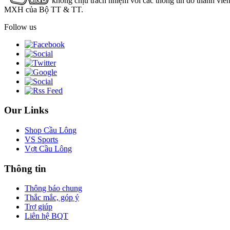
không chịu trách nhiệm với các thông tin do thành viê
MXH của Bộ TT & TT.
Follow us
Our Links
Shop Cầu Lông
VS Sports
Vợt Cầu Lông
Thông tin
Thông báo chung
Thắc mắc, góp ý
Trợ giúp
Liên hệ BQT