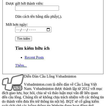
Được gửi bởi thành viên:
Dãn cách tên bằng dấu phẩy(,).
Mới hơn ngày:
Tìm kiếm hữu ích
Recent Posts
Thêm...
Diễn Đàn Cầu Lông Vnbadminton
Vnbadminton.com là diễn đàn về Cầu Lông Việt
Nam. Vnbadminton được thành lập từ 2012 với mục
đích giao lưu, học hỏi, chia sẻ và thảo luận mọi vấn đề liên quan
đến cầu lông. Chúng tôi sẽ không chịu trách nhiệm với các thông tin
do thành viên đưa lên trừ thông tin nội bộ. BQT sẽ cố gắng kiểm
soát chặt chẽ các luồng thông tin Website đang hoạt động thử