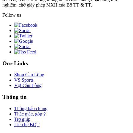
nghiệm, chờ giấy phép MXH của Bộ TT & TT.
Follow us
Our Links
Shop Cầu Lông
VS Sports
Vợt Cầu Lông
Thông tin
Thông báo chung
Thắc mắc, góp ý
Trợ giúp
Liên hệ BQT