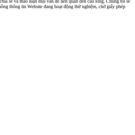
ia sẻ và thảo luận mọi vấn đề liên quan đến cầu lông. Chúng tôi sẽ
 luồng thông tin Website đang hoạt động thử nghiệm, chờ giấy phép