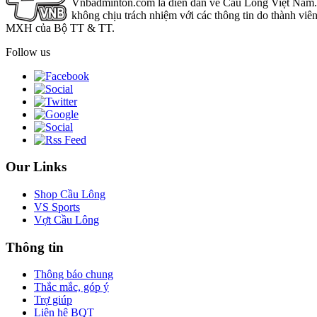
Vnbadminton.com là diễn đàn về Cầu Lông Việt Nam. Vn
không chịu trách nhiệm với các thông tin do thành viê
MXH của Bộ TT & TT.
Follow us
Our Links
Shop Cầu Lông
VS Sports
Vợt Cầu Lông
Thông tin
Thông báo chung
Thắc mắc, góp ý
Trợ giúp
Liên hệ BQT