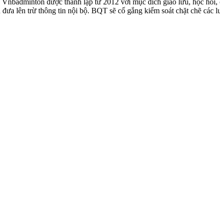
badminton được thành lập từ 2012 với mục đích giao lưu, học hỏi, ch
n đưa lên trừ thông tin nội bộ. BQT sẽ cố gắng kiểm soát chặt chẽ các