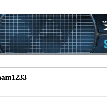
ham1233