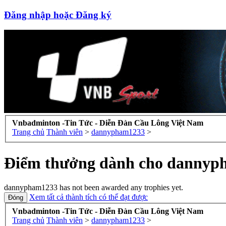
Đăng nhập hoặc Đăng ký
Vnbadminton -Tin Tức - Diễn Đàn Cầu Lông Việt Nam
Trang chủ
Thành viên
>
dannypham1233
>
Điểm thưởng dành cho dannyp
dannypham1233 has not been awarded any trophies yet.
Xem tất cả thành tích có thể đạt được
Vnbadminton -Tin Tức - Diễn Đàn Cầu Lông Việt Nam
Trang chủ
Thành viên
>
dannypham1233
>