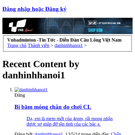
Đăng nhập hoặc Đăng ký
Vnbadminton -Tin Tức - Diễn Đàn Cầu Lông Việt Nam
Trang chủ
Thành viên
>
danhinhhanoi1
>
Recent Content by
danhinhhanoi1
Đăng
Bị bầm móng chân do chơi CL
Dạ, em là mem mới của 4rum, rất mong nhận
được sự giúp đỡ tận tình của các bác ạ.
Đăng bởi:
danhinhhanoi1
,
13/5/14
trong diễn đàn:
Chấn