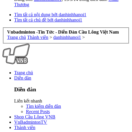
Thương
Tìm tất cả nội dung bởi danhinhhanoi1
Tìm tất cả chủ đề bởi danhinhhanoi1
Vnbadminton -Tin Tức - Diễn Đàn Cầu Lông Việt Nam
Trang chủ
Thành viên
>
danhinhhanoi1
>
Trang chủ
Diễn đàn
Diễn đàn
Liên kết nhanh
Tìm kiếm diễn đàn
Recent Posts
Shop Cầu Lông VNB
VnBadmintonTV
Thành viên