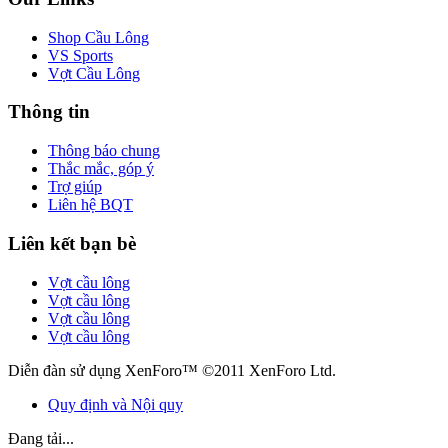
Shop Cầu Lông
VS Sports
Vợt Cầu Lông
Thông tin
Thông báo chung
Thắc mắc, góp ý
Trợ giúp
Liên hệ BQT
Liên kết bạn bè
Vợt cầu lông
Vợt cầu lông
Vợt cầu lông
Vợt cầu lông
Diễn đàn sử dụng XenForo™ ©2011 XenForo Ltd.
Quy định và Nội quy
Đang tải...