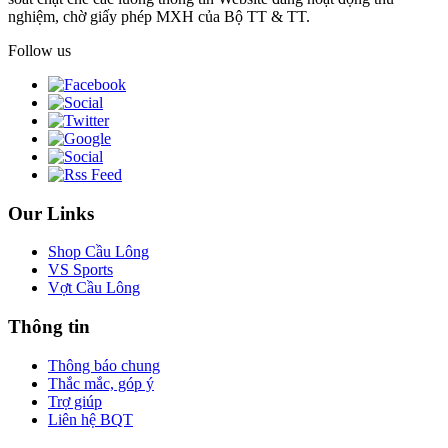
nghiệm, chờ giấy phép MXH của Bộ TT & TT.
Follow us
Our Links
Shop Cầu Lông
VS Sports
Vợt Cầu Lông
Thông tin
Thông báo chung
Thắc mắc, góp ý
Trợ giúp
Liên hệ BQT