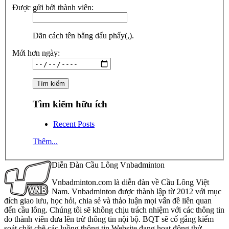
Được gửi bởi thành viên:
Dãn cách tên bằng dấu phẩy(,).
Mới hơn ngày:
Tìm kiếm hữu ích
Recent Posts
Thêm...
Diễn Đàn Cầu Lông Vnbadminton
Vnbadminton.com là diễn đàn về Cầu Lông Việt
Nam. Vnbadminton được thành lập từ 2012 với mục
đích giao lưu, học hỏi, chia sẻ và thảo luận mọi vấn đề liên quan
đến cầu lông. Chúng tôi sẽ không chịu trách nhiệm với các thông tin
do thành viên đưa lên trừ thông tin nội bộ. BQT sẽ cố gắng kiểm
soát chặt chẽ các luồng thông tin Website đang hoạt động thử