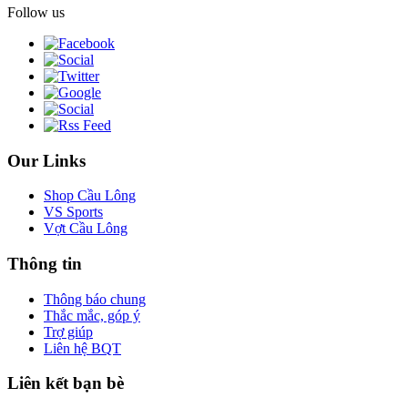
Follow us
Our Links
Shop Cầu Lông
VS Sports
Vợt Cầu Lông
Thông tin
Thông báo chung
Thắc mắc, góp ý
Trợ giúp
Liên hệ BQT
Liên kết bạn bè