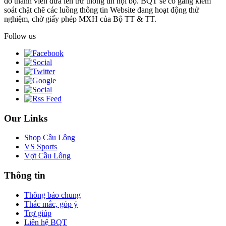
do thành viên đưa lên trừ thông tin nội bộ. BQT sẽ cố gắng kiểm
soát chặt chẽ các luồng thông tin Website đang hoạt động thử
nghiệm, chờ giấy phép MXH của Bộ TT & TT.
Follow us
Our Links
Shop Cầu Lông
VS Sports
Vợt Cầu Lông
Thông tin
Thông báo chung
Thắc mắc, góp ý
Trợ giúp
Liên hệ BQT