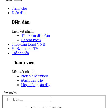
Trang chủ
Diễn đàn
Diễn đàn
Liên kết nhanh
Tìm kiếm diễn đàn
Recent Posts
Shop Cầu Lông VNB
VnBadmintonTV
Thành viên
Thành viên
Liên kết nhanh
Notable Members
Đang truy cập
Hoạt động gần đây
Tìm kiếm