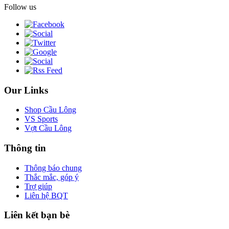
Follow us
Our Links
Shop Cầu Lông
VS Sports
Vợt Cầu Lông
Thông tin
Thông báo chung
Thắc mắc, góp ý
Trợ giúp
Liên hệ BQT
Liên kết bạn bè