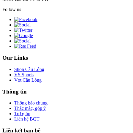
Follow us
Our Links
Shop Cầu Lông
VS Sports
Vợt Cầu Lông
Thông tin
Thông báo chung
Thắc mắc, góp ý
Trợ giúp
Liên hệ BQT
Liên kết bạn bè