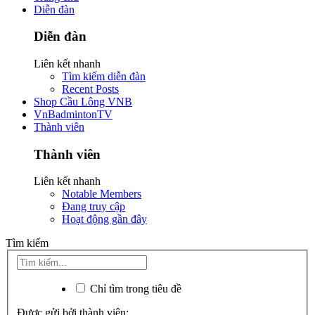
Diễn đàn
Diễn đàn
Liên kết nhanh
Tìm kiếm diễn đàn
Recent Posts
Shop Cầu Lông VNB
VnBadmintonTV
Thành viên
Thành viên
Liên kết nhanh
Notable Members
Đang truy cập
Hoạt động gần đây
Tìm kiếm
Chỉ tìm trong tiêu đề
Được gửi bởi thành viên: