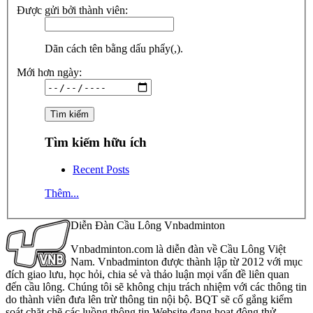
Được gửi bởi thành viên:
Dãn cách tên bằng dấu phẩy(,).
Mới hơn ngày:
Tìm kiếm hữu ích
Recent Posts
Thêm...
Diễn Đàn Cầu Lông Vnbadminton
Vnbadminton.com là diễn đàn về Cầu Lông Việt
Nam. Vnbadminton được thành lập từ 2012 với mục
đích giao lưu, học hỏi, chia sẻ và thảo luận mọi vấn đề liên quan
đến cầu lông. Chúng tôi sẽ không chịu trách nhiệm với các thông tin
do thành viên đưa lên trừ thông tin nội bộ. BQT sẽ cố gắng kiểm
soát chặt chẽ các luồng thông tin Website đang hoạt động thử