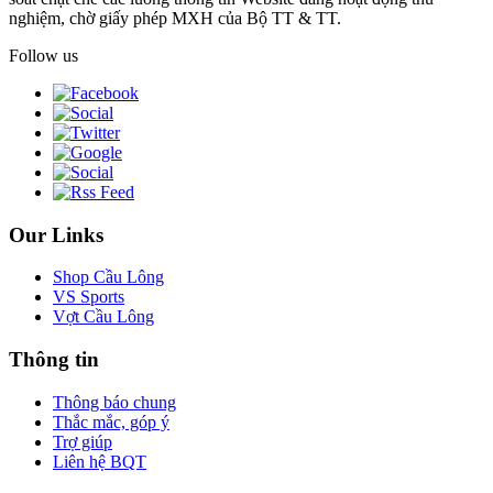
nghiệm, chờ giấy phép MXH của Bộ TT & TT.
Follow us
Our Links
Shop Cầu Lông
VS Sports
Vợt Cầu Lông
Thông tin
Thông báo chung
Thắc mắc, góp ý
Trợ giúp
Liên hệ BQT