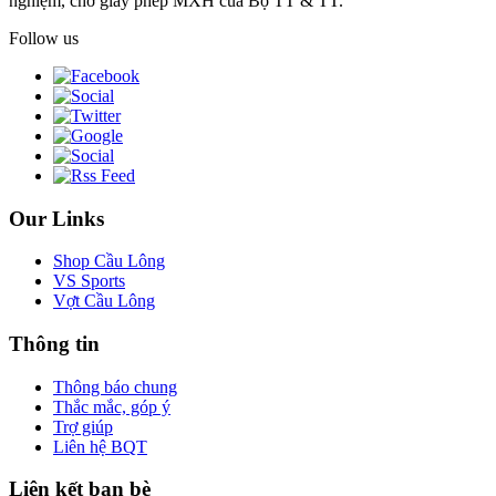
nghiệm, chờ giấy phép MXH của Bộ TT & TT.
Follow us
Our Links
Shop Cầu Lông
VS Sports
Vợt Cầu Lông
Thông tin
Thông báo chung
Thắc mắc, góp ý
Trợ giúp
Liên hệ BQT
Liên kết bạn bè