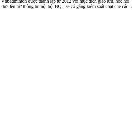
badminton được thành lập từ 2012 với mục đích giao lưu, học hỏi, ch
n đưa lên trừ thông tin nội bộ. BQT sẽ cố gắng kiểm soát chặt chẽ các