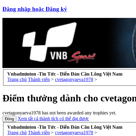
Đăng nhập hoặc Đăng ký
Vnbadminton -Tin Tức - Diễn Đàn Cầu Lông Việt Nam
Trang chủ
Thành viên
>
cvetagonyaeva1978
>
Điểm thưởng dành cho cvetago
cvetagonyaeva1978 has not been awarded any trophies yet.
Xem tất cả thành tích có thể đạt được
Vnbadminton -Tin Tức - Diễn Đàn Cầu Lông Việt Nam
Trang chủ
Thành viên
>
cvetagonyaeva1978
>