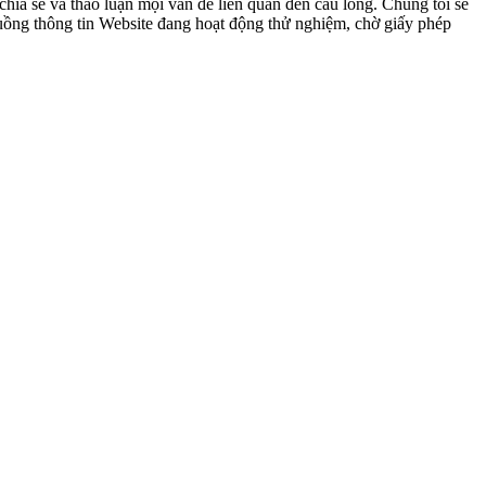
ia sẻ và thảo luận mọi vấn đề liên quan đến cầu lông. Chúng tôi sẽ
 luồng thông tin Website đang hoạt động thử nghiệm, chờ giấy phép