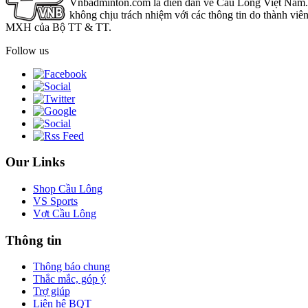
Vnbadminton.com là diễn đàn về Cầu Lông Việt Nam. Vn
không chịu trách nhiệm với các thông tin do thành viê
MXH của Bộ TT & TT.
Follow us
Our Links
Shop Cầu Lông
VS Sports
Vợt Cầu Lông
Thông tin
Thông báo chung
Thắc mắc, góp ý
Trợ giúp
Liên hệ BQT