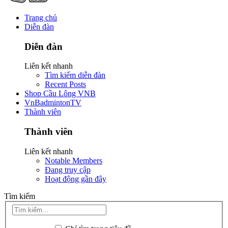
Trang chủ
Diễn đàn
Diễn đàn
Liên kết nhanh
Tìm kiếm diễn đàn
Recent Posts
Shop Cầu Lông VNB
VnBadmintonTV
Thành viên
Thành viên
Liên kết nhanh
Notable Members
Đang truy cập
Hoạt động gần đây
Tìm kiếm