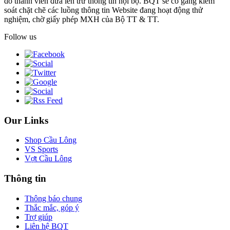
do thành viên đưa lên trừ thông tin nội bộ. BQT sẽ cố gắng kiểm
soát chặt chẽ các luồng thông tin Website đang hoạt động thử
nghiệm, chờ giấy phép MXH của Bộ TT & TT.
Follow us
Our Links
Shop Cầu Lông
VS Sports
Vợt Cầu Lông
Thông tin
Thông báo chung
Thắc mắc, góp ý
Trợ giúp
Liên hệ BQT