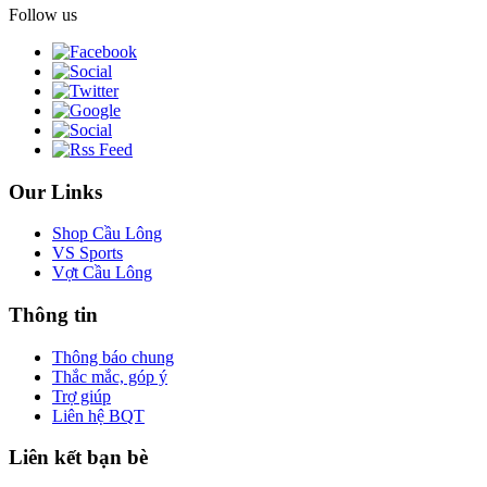
Follow us
Our Links
Shop Cầu Lông
VS Sports
Vợt Cầu Lông
Thông tin
Thông báo chung
Thắc mắc, góp ý
Trợ giúp
Liên hệ BQT
Liên kết bạn bè