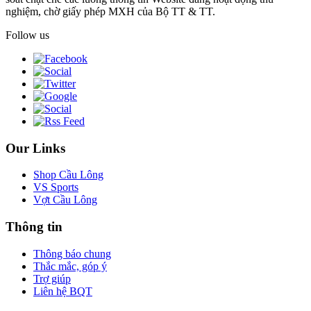
nghiệm, chờ giấy phép MXH của Bộ TT & TT.
Follow us
Our Links
Shop Cầu Lông
VS Sports
Vợt Cầu Lông
Thông tin
Thông báo chung
Thắc mắc, góp ý
Trợ giúp
Liên hệ BQT