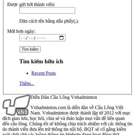
Được gửi bởi thành viên:
Dãn cách tên bằng dấu phẩy(,).
Mới hơn ngày:
Tìm kiếm hữu ích
Recent Posts
Thêm...
Diễn Đàn Cầu Lông Vnbadminton
Vnbadminton.com là diễn đàn về Cầu Lông Việt
Nam. Vnbadminton được thành lập từ 2012 với mục
đích giao lưu, học hỏi, chia sẻ và thảo luận mọi vấn đề liên quan
đến cầu lông. Chúng tôi sẽ không chịu trách nhiệm với các thông tin
do thành viên đưa lên trừ thông tin nội bộ. BQT sẽ cố gắng kiểm
soát chặt chẽ các luồng thông tin Website đang hoạt động thử