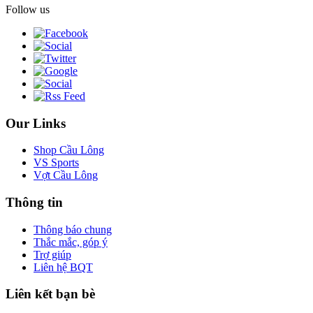
Follow us
Our Links
Shop Cầu Lông
VS Sports
Vợt Cầu Lông
Thông tin
Thông báo chung
Thắc mắc, góp ý
Trợ giúp
Liên hệ BQT
Liên kết bạn bè