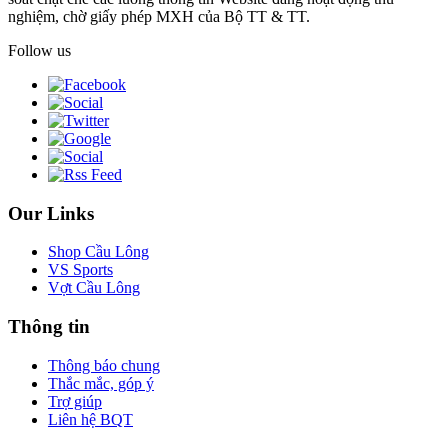
nghiệm, chờ giấy phép MXH của Bộ TT & TT.
Follow us
Our Links
Shop Cầu Lông
VS Sports
Vợt Cầu Lông
Thông tin
Thông báo chung
Thắc mắc, góp ý
Trợ giúp
Liên hệ BQT