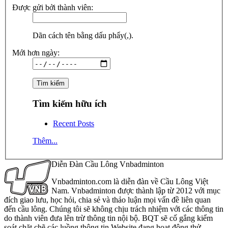
Được gửi bởi thành viên:
Dãn cách tên bằng dấu phẩy(,).
Mới hơn ngày:
Tìm kiếm hữu ích
Recent Posts
Thêm...
Diễn Đàn Cầu Lông Vnbadminton
Vnbadminton.com là diễn đàn về Cầu Lông Việt
Nam. Vnbadminton được thành lập từ 2012 với mục
đích giao lưu, học hỏi, chia sẻ và thảo luận mọi vấn đề liên quan
đến cầu lông. Chúng tôi sẽ không chịu trách nhiệm với các thông tin
do thành viên đưa lên trừ thông tin nội bộ. BQT sẽ cố gắng kiểm
soát chặt chẽ các luồng thông tin Website đang hoạt động thử