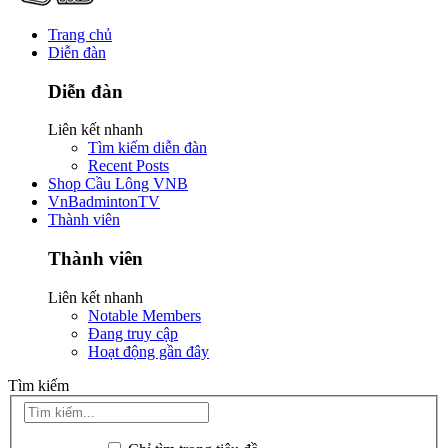
Trang chủ
Diễn đàn
Diễn đàn
Liên kết nhanh
Tìm kiếm diễn đàn
Recent Posts
Shop Cầu Lông VNB
VnBadmintonTV
Thành viên
Thành viên
Liên kết nhanh
Notable Members
Đang truy cập
Hoạt động gần đây
Tìm kiếm