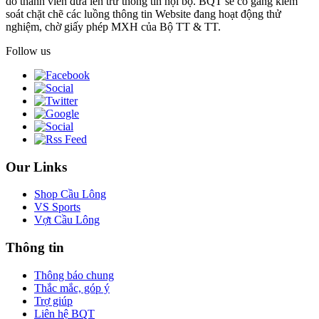
do thành viên đưa lên trừ thông tin nội bộ. BQT sẽ cố gắng kiểm
soát chặt chẽ các luồng thông tin Website đang hoạt động thử
nghiệm, chờ giấy phép MXH của Bộ TT & TT.
Follow us
Our Links
Shop Cầu Lông
VS Sports
Vợt Cầu Lông
Thông tin
Thông báo chung
Thắc mắc, góp ý
Trợ giúp
Liên hệ BQT