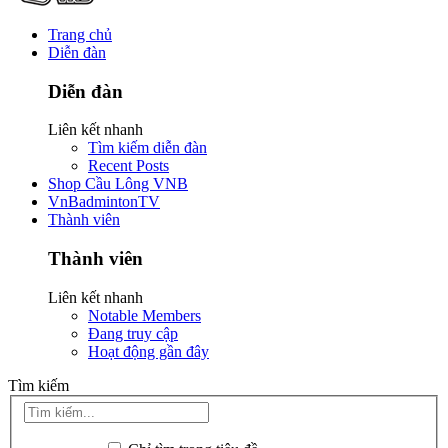
Trang chủ
Diễn đàn
Diễn đàn
Liên kết nhanh
Tìm kiếm diễn đàn
Recent Posts
Shop Cầu Lông VNB
VnBadmintonTV
Thành viên
Thành viên
Liên kết nhanh
Notable Members
Đang truy cập
Hoạt động gần đây
Tìm kiếm