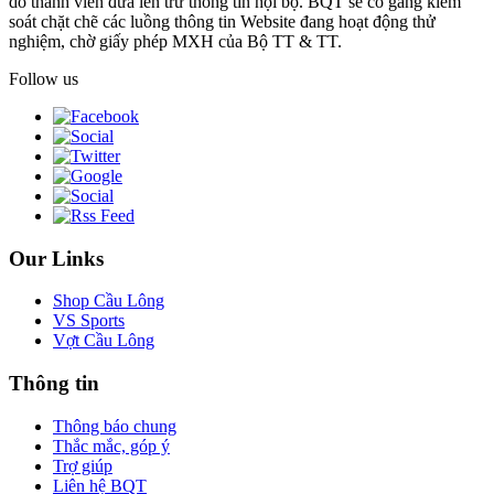
do thành viên đưa lên trừ thông tin nội bộ. BQT sẽ cố gắng kiểm
soát chặt chẽ các luồng thông tin Website đang hoạt động thử
nghiệm, chờ giấy phép MXH của Bộ TT & TT.
Follow us
Our Links
Shop Cầu Lông
VS Sports
Vợt Cầu Lông
Thông tin
Thông báo chung
Thắc mắc, góp ý
Trợ giúp
Liên hệ BQT