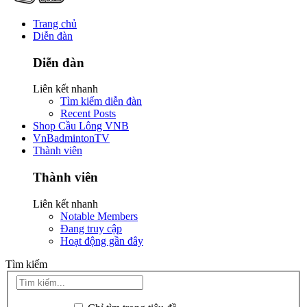
Trang chủ
Diễn đàn
Diễn đàn
Liên kết nhanh
Tìm kiếm diễn đàn
Recent Posts
Shop Cầu Lông VNB
VnBadmintonTV
Thành viên
Thành viên
Liên kết nhanh
Notable Members
Đang truy cập
Hoạt động gần đây
Tìm kiếm