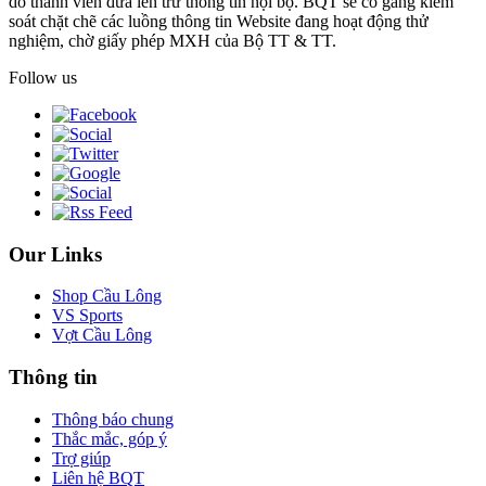
do thành viên đưa lên trừ thông tin nội bộ. BQT sẽ cố gắng kiểm
soát chặt chẽ các luồng thông tin Website đang hoạt động thử
nghiệm, chờ giấy phép MXH của Bộ TT & TT.
Follow us
Our Links
Shop Cầu Lông
VS Sports
Vợt Cầu Lông
Thông tin
Thông báo chung
Thắc mắc, góp ý
Trợ giúp
Liên hệ BQT