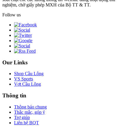
nghiệm, chờ giấy phép MXH của Bộ TT & TT.
Follow us
Our Links
Shop Cầu Lông
VS Sports
Vợt Cầu Lông
Thông tin
Thông báo chung
Thắc mắc, góp ý
Trợ giúp
Liên hệ BQT