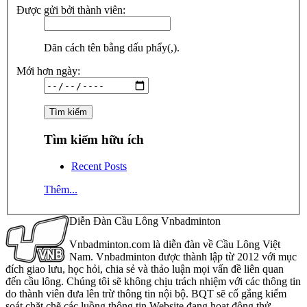
Được gửi bởi thành viên:
Dãn cách tên bằng dấu phẩy(,).
Mới hơn ngày:
Tìm kiếm hữu ích
Recent Posts
Thêm...
Diễn Đàn Cầu Lông Vnbadminton
Vnbadminton.com là diễn đàn về Cầu Lông Việt
Nam. Vnbadminton được thành lập từ 2012 với mục
đích giao lưu, học hỏi, chia sẻ và thảo luận mọi vấn đề liên quan
đến cầu lông. Chúng tôi sẽ không chịu trách nhiệm với các thông tin
do thành viên đưa lên trừ thông tin nội bộ. BQT sẽ cố gắng kiểm
soát chặt chẽ các luồng thông tin Website đang hoạt động thử