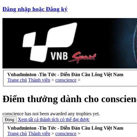
Đăng nhập hoặc Đăng ký
Vnbadminton -Tin Tức - Diễn Đàn Cầu Lông Việt Nam
Trang chủ
Thành viên
>
conscience
>
Điểm thưởng dành cho conscien
conscience has not been awarded any trophies yet.
Xem tất cả thành tích có thể đạt được
Vnbadminton -Tin Tức - Diễn Đàn Cầu Lông Việt Nam
Trang chủ
Thành viên
>
conscience
>