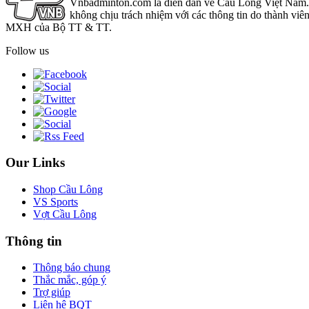
Vnbadminton.com là diễn đàn về Cầu Lông Việt Nam. Vn
không chịu trách nhiệm với các thông tin do thành viê
MXH của Bộ TT & TT.
Follow us
Our Links
Shop Cầu Lông
VS Sports
Vợt Cầu Lông
Thông tin
Thông báo chung
Thắc mắc, góp ý
Trợ giúp
Liên hệ BQT