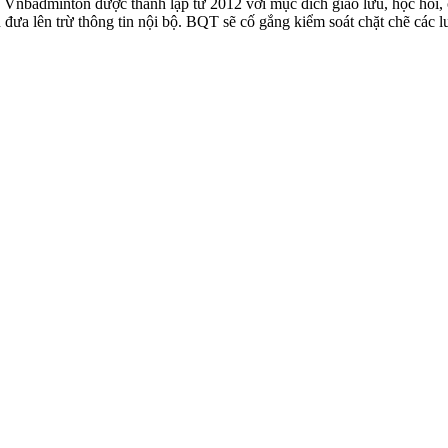
badminton được thành lập từ 2012 với mục đích giao lưu, học hỏi, ch
n đưa lên trừ thông tin nội bộ. BQT sẽ cố gắng kiểm soát chặt chẽ các