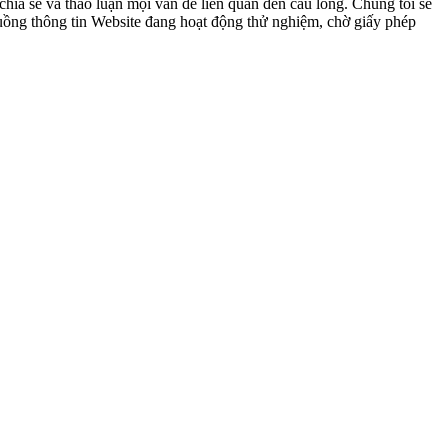
ia sẻ và thảo luận mọi vấn đề liên quan đến cầu lông. Chúng tôi sẽ
 luồng thông tin Website đang hoạt động thử nghiệm, chờ giấy phép