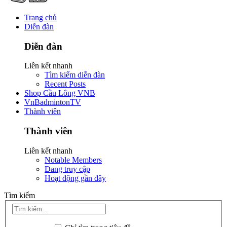
Trang chủ
Diễn đàn
Diễn đàn
Liên kết nhanh
Tìm kiếm diễn đàn
Recent Posts
Shop Cầu Lông VNB
VnBadmintonTV
Thành viên
Thành viên
Liên kết nhanh
Notable Members
Đang truy cập
Hoạt động gần đây
Tìm kiếm