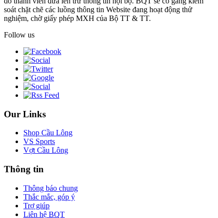
do thành viên đưa lên trừ thông tin nội bộ. BQT sẽ cố gắng kiểm
soát chặt chẽ các luồng thông tin Website đang hoạt động thử
nghiệm, chờ giấy phép MXH của Bộ TT & TT.
Follow us
Our Links
Shop Cầu Lông
VS Sports
Vợt Cầu Lông
Thông tin
Thông báo chung
Thắc mắc, góp ý
Trợ giúp
Liên hệ BQT