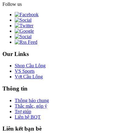
Follow us
Our Links
Shop Cầu Lông
VS Sports
Vợt Cầu Lông
Thông tin
Thông báo chung
Thắc mắc, góp ý
Trợ giúp
Liên hệ BQT
Liên kết bạn bè