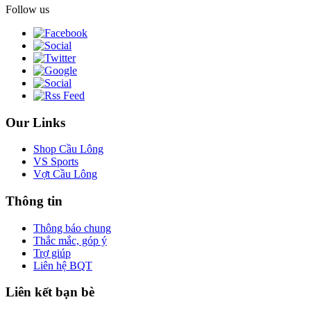
Follow us
Our Links
Shop Cầu Lông
VS Sports
Vợt Cầu Lông
Thông tin
Thông báo chung
Thắc mắc, góp ý
Trợ giúp
Liên hệ BQT
Liên kết bạn bè