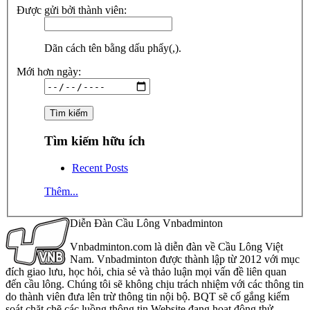
Được gửi bởi thành viên:
Dãn cách tên bằng dấu phẩy(,).
Mới hơn ngày:
Tìm kiếm hữu ích
Recent Posts
Thêm...
Diễn Đàn Cầu Lông Vnbadminton
Vnbadminton.com là diễn đàn về Cầu Lông Việt
Nam. Vnbadminton được thành lập từ 2012 với mục
đích giao lưu, học hỏi, chia sẻ và thảo luận mọi vấn đề liên quan
đến cầu lông. Chúng tôi sẽ không chịu trách nhiệm với các thông tin
do thành viên đưa lên trừ thông tin nội bộ. BQT sẽ cố gắng kiểm
soát chặt chẽ các luồng thông tin Website đang hoạt động thử