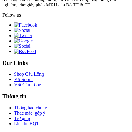
nghiệm, chờ giấy phép MXH của Bộ TT & TT.
Follow us
Our Links
Shop Cầu Lông
VS Sports
Vợt Cầu Lông
Thông tin
Thông báo chung
Thắc mắc, góp ý
Trợ giúp
Liên hệ BQT