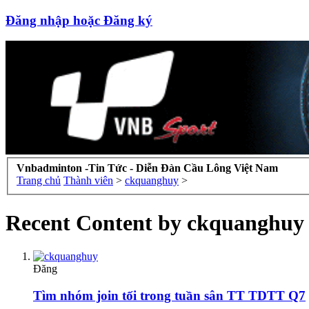
Đăng nhập hoặc Đăng ký
Vnbadminton -Tin Tức - Diễn Đàn Cầu Lông Việt Nam
Trang chủ
Thành viên
>
ckquanghuy
>
Recent Content by ckquanghuy
Đăng
Tìm nhóm join tối trong tuần sân TT TDTT Q7