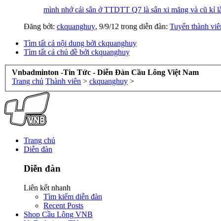
mình nhớ cái sân ở TTDTT Q7 là sân xi măng và cũ kỉ l
Đăng bởi:
ckquanghuy
,
9/9/12
trong diễn đàn:
Tuyển thành vi
Tìm tất cả nội dung bởi ckquanghuy
Tìm tất cả chủ đề bởi ckquanghuy
Vnbadminton -Tin Tức - Diễn Đàn Cầu Lông Việt Nam
Trang chủ
Thành viên
>
ckquanghuy
>
Trang chủ
Diễn đàn
Diễn đàn
Liên kết nhanh
Tìm kiếm diễn đàn
Recent Posts
Shop Cầu Lông VNB