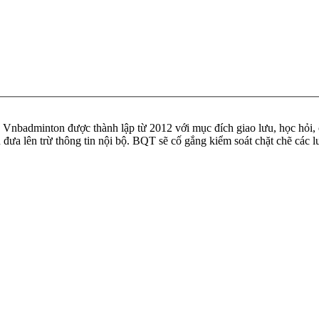
badminton được thành lập từ 2012 với mục đích giao lưu, học hỏi, ch
n đưa lên trừ thông tin nội bộ. BQT sẽ cố gắng kiểm soát chặt chẽ các