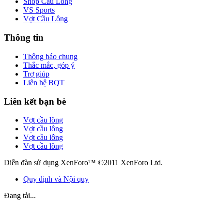
Shop Cầu Lông
VS Sports
Vợt Cầu Lông
Thông tin
Thông báo chung
Thắc mắc, góp ý
Trợ giúp
Liên hệ BQT
Liên kết bạn bè
Vợt cầu lông
Vợt cầu lông
Vợt cầu lông
Vợt cầu lông
Diễn đàn sử dụng XenForo™ ©2011 XenForo Ltd.
Quy định và Nội quy
Đang tải...