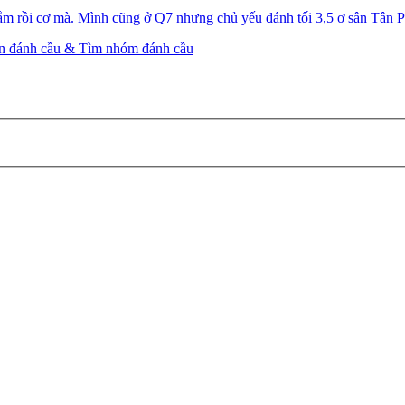
ắm rồi cơ mà. Mình cũng ở Q7 nhưng chủ yếu đánh tối 3,5 ơ sân Tân 
ên đánh cầu & Tìm nhóm đánh cầu