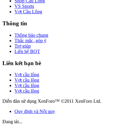
Shop Cầu Lông
VS Sports
Vợt Cầu Lông
Thông tin
Thông báo chung
Thắc mắc, góp ý
Trợ giúp
Liên hệ BQT
Liên kết bạn bè
Vợt cầu lông
Vợt cầu lông
Vợt cầu lông
Vợt cầu lông
Diễn đàn sử dụng XenForo™ ©2011 XenForo Ltd.
Quy định và Nội quy
Đang tải...