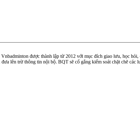
badminton được thành lập từ 2012 với mục đích giao lưu, học hỏi, ch
n đưa lên trừ thông tin nội bộ. BQT sẽ cố gắng kiểm soát chặt chẽ các