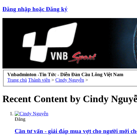
Đăng nhập hoặc Đăng ký
Vnbadminton -Tin Tức - Diễn Đàn Cầu Lông Việt Nam
Trang chủ
Thành viên
>
Cindy Nguyễn
>
Recent Content by Cindy Nguy
Đăng
Cần tư vấn - giải đáp mua vợt cho người mới ch