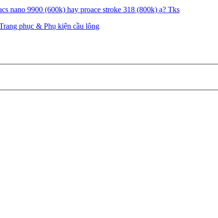
pacs nano 9900 (600k) hay proace stroke 318 (800k) ạ? Tks
 Trang phục & Phụ kiện cầu lông