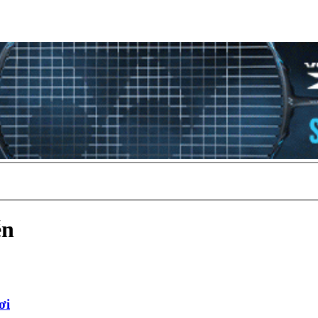
ễn
ơi