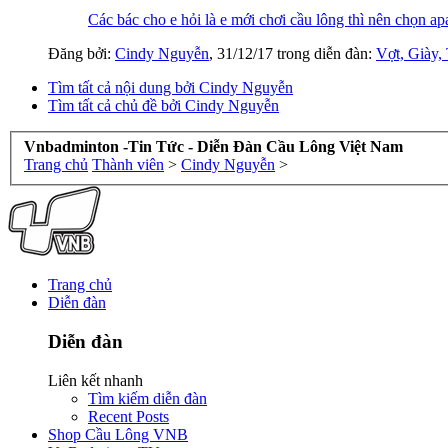
Các bác cho e hỏi là e mới chơi cầu lông thì nên chọn a
Đăng bởi:
Cindy Nguyễn
,
31/12/17
trong diễn đàn:
Vợt, Giày,
Tìm tất cả nội dung bởi Cindy Nguyễn
Tìm tất cả chủ đề bởi Cindy Nguyễn
Vnbadminton -Tin Tức - Diễn Đàn Cầu Lông Việt Nam
Trang chủ
Thành viên
>
Cindy Nguyễn
>
Trang chủ
Diễn đàn
Diễn đàn
Liên kết nhanh
Tìm kiếm diễn đàn
Recent Posts
Shop Cầu Lông VNB