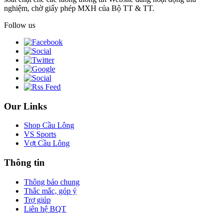
nghiệm, chờ giấy phép MXH của Bộ TT & TT.
Follow us
Our Links
Shop Cầu Lông
VS Sports
Vợt Cầu Lông
Thông tin
Thông báo chung
Thắc mắc, góp ý
Trợ giúp
Liên hệ BQT