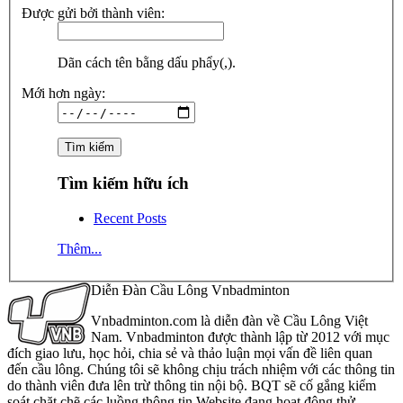
Được gửi bởi thành viên:
Dãn cách tên bằng dấu phẩy(,).
Mới hơn ngày:
Tìm kiếm hữu ích
Recent Posts
Thêm...
Diễn Đàn Cầu Lông Vnbadminton
Vnbadminton.com là diễn đàn về Cầu Lông Việt
Nam. Vnbadminton được thành lập từ 2012 với mục
đích giao lưu, học hỏi, chia sẻ và thảo luận mọi vấn đề liên quan
đến cầu lông. Chúng tôi sẽ không chịu trách nhiệm với các thông tin
do thành viên đưa lên trừ thông tin nội bộ. BQT sẽ cố gắng kiểm
soát chặt chẽ các luồng thông tin Website đang hoạt động thử