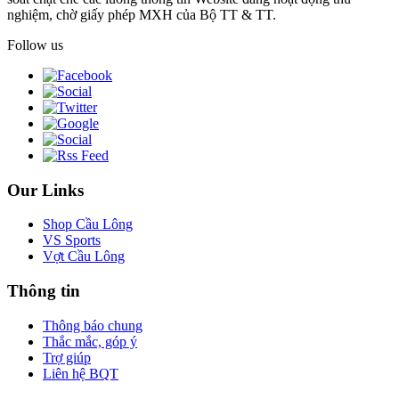
nghiệm, chờ giấy phép MXH của Bộ TT & TT.
Follow us
Our Links
Shop Cầu Lông
VS Sports
Vợt Cầu Lông
Thông tin
Thông báo chung
Thắc mắc, góp ý
Trợ giúp
Liên hệ BQT