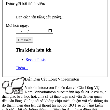
Được gửi bởi thành viên:
Dãn cách tên bằng dấu phẩy(,).
Mới hơn ngày:
Tìm kiếm hữu ích
Recent Posts
Thêm...
Diễn Đàn Cầu Lông Vnbadminton
Vnbadminton.com là diễn đàn về Cầu Lông Việt
Nam. Vnbadminton được thành lập từ 2012 với mục
đích giao lưu, học hỏi, chia sẻ và thảo luận mọi vấn đề liên quan
đến cầu lông. Chúng tôi sẽ không chịu trách nhiệm với các thông tin
do thành viên đưa lên trừ thông tin nội bộ. BQT sẽ cố gắng kiểm
soát chặt chẽ các luồng thông tin Website đang hoạt động thử