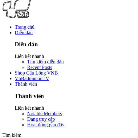
Trang chủ
Diễn đàn
Diễn đàn
Liên kết nhanh
Tìm kiếm diễn đàn
Recent Posts
Shop Cầu Lông VNB
VnBadmintonTV
Thành viên
Thành viên
Liên kết nhanh
Notable Members
Đang truy cập
Hoạt động gần đây
Tìm kiếm