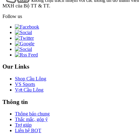
không chịu trách nhiệm với các thông tin do thành viê
MXH của Bộ TT & TT.
Follow us
Our Links
Shop Cầu Lông
VS Sports
Vợt Cầu Lông
Thông tin
Thông báo chung
Thắc mắc, góp ý
Trợ giúp
Liên hệ BQT