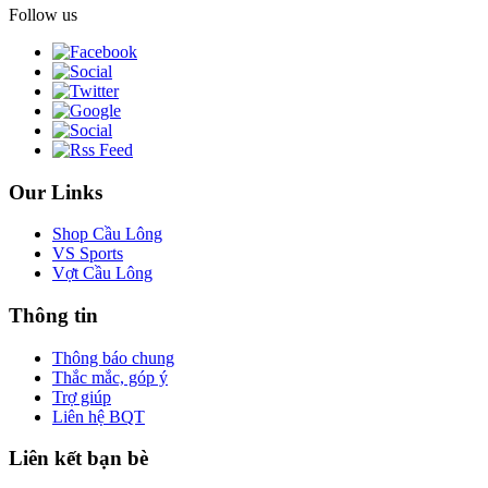
Follow us
Our Links
Shop Cầu Lông
VS Sports
Vợt Cầu Lông
Thông tin
Thông báo chung
Thắc mắc, góp ý
Trợ giúp
Liên hệ BQT
Liên kết bạn bè