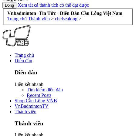
Xem tất cả thành tích có thể đạt được
Vnbadminton -Tin Tức - Diễn Đàn Cầu Lông Việt Nam
Trang chủ
Thành viên
>
chelsealong
>
Trang chủ
Diễn đàn
Diễn đàn
Liên kết nhanh
Tìm kiếm diễn đàn
Recent Posts
Shop Cầu Lông VNB
VnBadmintonTV
Thành viên
Thành viên
Liên kết nhanh