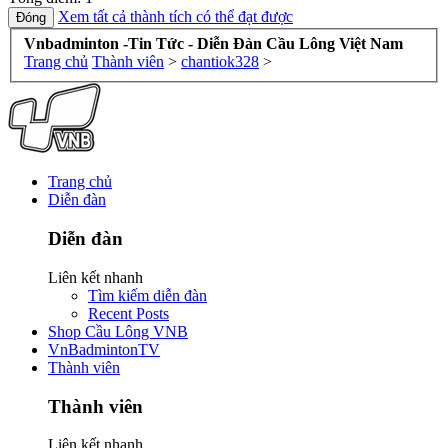
Xem tất cả thành tích có thể đạt được
Vnbadminton -Tin Tức - Diễn Đàn Cầu Lông Việt Nam
Trang chủ
Thành viên
>
chantiok328
>
Trang chủ
Diễn đàn
Diễn đàn
Liên kết nhanh
Tìm kiếm diễn đàn
Recent Posts
Shop Cầu Lông VNB
VnBadmintonTV
Thành viên
Thành viên
Liên kết nhanh